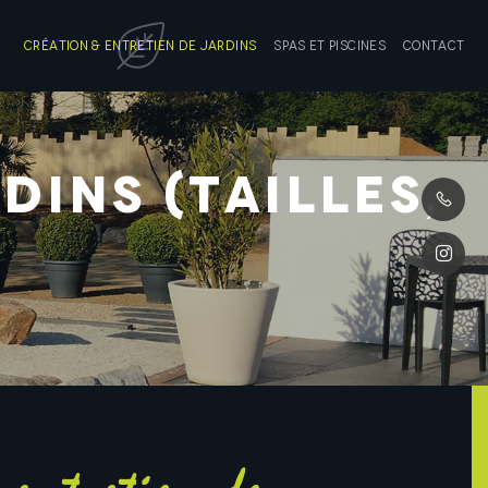
Création & entretien de jardins
Spas et piscines
Contact
dins (tailles,