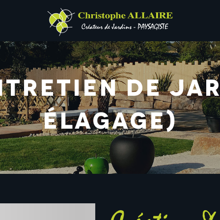
tretien de jar
élagage)